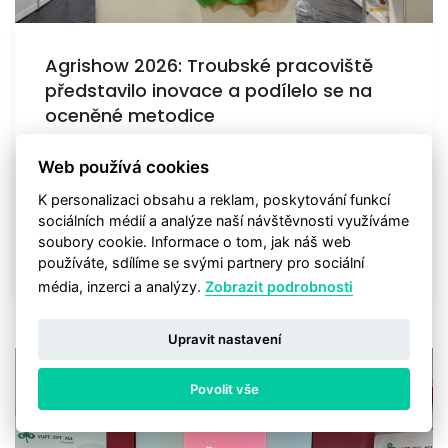
Agrishow 2026: Troubské pracoviště
představilo inovace a podílelo se na
oceněné metodice
Na brněnském výstavišti se uskutečnil veletrh Agrishow
Web používá cookies
2026, kde výzkumné pracoviště z Troubska prez...
K personalizaci obsahu a reklam, poskytování funkcí
sociálních médií a analýze naší návštěvnosti využíváme
soubory cookie. Informace o tom, jak náš web
2026-04-16
ZOBRAZIT
používáte, sdílíme se svými partnery pro sociální
média, inzerci a analýzy.
Zobrazit podrobnosti
Upravit nastavení
Povolit vše