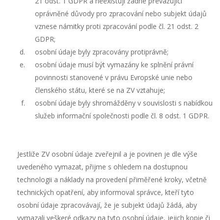
21 odst. 1 GDPR a neexistují žádné převažující
oprávněné důvody pro zpracování nebo subjekt údajů
vznese námitky proti zpracování podle čl. 21 odst. 2
GDPR;
osobní údaje byly zpracovány protiprávně;
osobní údaje musí být vymazány ke splnění právní
povinnosti stanovené v právu Evropské unie nebo
členského státu, které se na ZV vztahuje;
osobní údaje byly shromážděny v souvislosti s nabídkou
služeb informační společnosti podle čl. 8 odst. 1 GDPR.
Jestliže ZV osobní údaje zveřejnil a je povinen je dle výše
uvedeného vymazat, přijme s ohledem na dostupnou
technologii a náklady na provedení přiměřené kroky, včetně
technických opatření, aby informoval správce, kteří tyto
osobní údaje zpracovávají, že je subjekt údajů žádá, aby
vymazali veškeré odkazy na tyto osobní údaje, jejich kopie či