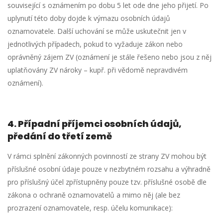
související s oznámením po dobu 5 let ode dne jeho přijetí. Po
uplynutí této doby dojde k výmazu osobních údajů
oznamovatele. Další uchování se může uskutečnit jen v
jednotlivých případech, pokud to vyžaduje zákon nebo
oprávněný zájem ZV (oznámení je stále řešeno nebo jsou z něj
uplatňovány ZV nároky – kupř. při vědomě nepravdivém
oznámení).
4.
Případní příjemci osobních údajů,
předání do třetí země
V rámci splnění zákonných povinností ze strany ZV mohou být
příslušné osobní údaje pouze v nezbytném rozsahu a výhradně
pro příslušný účel zpřístupněny pouze tzv. příslušné osobě dle
zákona o ochraně oznamovatelů a mimo něj (ale bez
prozrazení oznamovatele, resp. účelu komunikace):