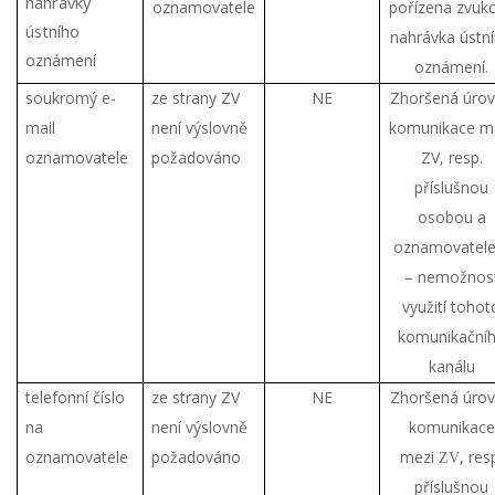
nahrávky
oznamovatele
pořízena zvuk
ústního
nahrávka ústn
oznámení
oznámení.
soukromý e-
ze strany ZV
NE
Zhoršená úro
mail
není výslovně
komunikace m
oznamovatele
požadováno
ZV, resp.
příslušnou
osobou a
oznamovatel
– nemožnos
využití tohot
komunikační
kanálu
telefonní číslo
ze strany ZV
NE
Zhoršená úro
na
není výslovně
komunikace
oznamovatele
požadováno
mezi
, res
ZV
příslušnou