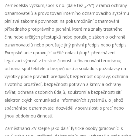
Zemědělský výzkum,spol. s r.o. (dále též „ZV“) v rámci ochrany
oznamovatelů a provozování interního oznamovacího systému
plní své zákonné povinnosti na poli umožnění oznamování
případného protiprávního jednání, které má znaky trestného
činu nebo určitých přestupků nebo porušuje zákon o ochraně
oznamovatelů nebo porušuje jiný právní předpis nebo předpis
Evropské unie upravující určité oblasti (kupř. předcházení
legalizaci výnosů z trestné činnosti a financování terorismu;
ochrana spotřebitele a bezpečnosti a souladu s požadavky na
výrobky podle právních předpisů; bezpečnost dopravy; ochrana
životního prostředí, bezpečnosti potravin a krmiv a ochrany
zvířat; ochrana osobních údajů, soukromí a bezpečnosti sítí
elektronických komunikací a informačních systémů), o jehož
spáchání se oznamovatel dozvěděl v souvislosti s prací nebo
jinou obdobnou činností.
Zaměstnanci ZV stejně jako další fyzické osoby (pracovníci s