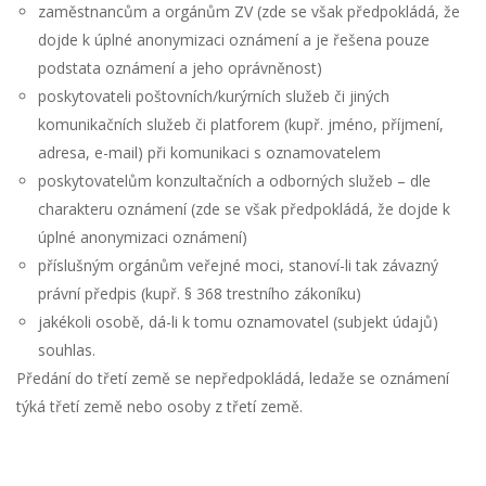
zaměstnancům a orgánům ZV (zde se však předpokládá, že
dojde k úplné anonymizaci oznámení a je řešena pouze
podstata oznámení a jeho oprávněnost)
poskytovateli poštovních/kurýrních služeb či jiných
komunikačních služeb či platforem (kupř. jméno, příjmení,
adresa, e-mail) při komunikaci s oznamovatelem
poskytovatelům konzultačních a odborných služeb – dle
charakteru oznámení (zde se však předpokládá, že dojde k
úplné anonymizaci oznámení)
příslušným orgánům veřejné moci, stanoví-li tak závazný
právní předpis (kupř. § 368 trestního zákoníku)
jakékoli osobě, dá-li k tomu oznamovatel (subjekt údajů)
souhlas.
Předání do třetí země se nepředpokládá, ledaže se oznámení
týká třetí země nebo osoby z třetí země.