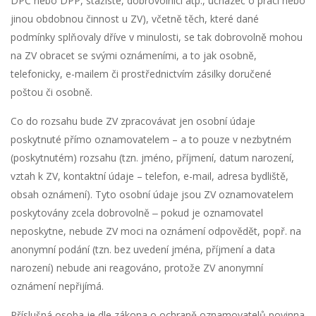
DPČ nebo DPP, stážisté, dobrovolníci atp., uchazeč o práci nebo
jinou obdobnou činnost u ZV), včetně těch, které dané
podmínky splňovaly dříve v minulosti, se tak dobrovolně mohou
na ZV obracet se svými oznámeními, a to jak osobně,
telefonicky, e-mailem či prostřednictvím zásilky doručené
poštou či osobně.
Co do rozsahu bude ZV zpracovávat jen osobní údaje
poskytnuté přímo oznamovatelem – a to pouze v nezbytném
(poskytnutém) rozsahu (tzn. jméno, příjmení, datum narození,
vztah k ZV, kontaktní údaje – telefon, e-mail, adresa bydliště,
obsah oznámení). Tyto osobní údaje jsou ZV oznamovatelem
poskytovány zcela dobrovolně ‒ pokud je oznamovatel
neposkytne, nebude ZV moci na oznámení odpovědět, popř. na
anonymní podání (tzn. bez uvedení jména, příjmení a data
narození) nebude ani reagováno, protože ZV anonymní
oznámení nepřijímá.
Příslušná osoba je dle zákona o ochraně oznamovatelů povinna