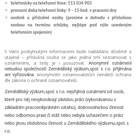
telefonicky na telefonní lince: 513 034 903
provozní doba telefonní linky: 9 – 15 hod. v pracovní dny
osobně u příslušné osoby (prosíme o dohodu s příslušnou
osobou na termínu schůzky, nejlépe pod výše uvedeným
telefonním spojením)
S Vámi poskytnutými informacemi bude nakládáno důvěrně a
utajeně
‒
příslušná osoba se jako jediná smí seznamovat s
oznámeními, a tedy je i posuzovat.
Anonymní oznámení
nebudou společností Zemědělský výzkum,spol. s r.o. přijímána
ani vyřizována
. Anonymním oznamovatelům nenáleží ochrana
dle zákona o ochraně oznamovatelů.
Zemědělský výzkum,spol. s r.o. nepřijímá oznámení od osob,
které pro něj nevykonávají závislou práci (vykonávanou v
základním pracovněprávním vztahu), dobrovolnickou činnost
nebo odbornou praxi či stáž nebo nebyla uchazečem o práci
nebo jinou obdobnou činnost u Zemědělského výzkumu,spol. s
r.o.