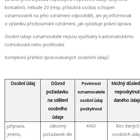
kontaktní), nebude ZV (resp. příslušná osoba) schopen
oznamovateli na jeho oznámení odpovědět, ani jej informovat
o výsledku přezkoumání oznámení, jak vyžaduje právní úprava.
Osobní údaje oznamovatele nejsou využívány k automatickému
rozhodování nebo profilování.
Komplexní přehled zpracovávaných osobních údajů:
Osobní údaj
Důvod
Možný důsled
Povinnost
požadavku
neposkytnut
oznamovatele
na sdělení
daného údaj
osobní údaj
osobního
poskytnout
údaje
příjmení,
zákonný
ANO
Bez daných
jméno,
požadavek dle
osobních úda