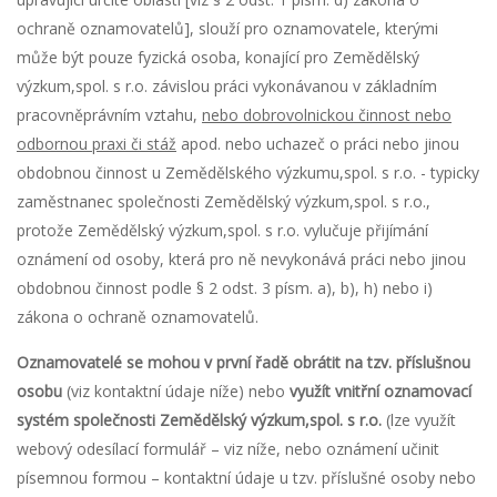
ochraně oznamovatelů], slouží pro oznamovatele, kterými
může být pouze fyzická osoba, konající pro Zemědělský
výzkum,spol. s r.o. závislou práci vykonávanou v základním
pracovněprávním vztahu,
nebo dobrovolnickou činnost nebo
odbornou praxi či stáž
apod. nebo uchazeč o práci nebo jinou
obdobnou činnost u Zemědělského výzkumu,spol. s r.o. - typicky
zaměstnanec společnosti Zemědělský výzkum,spol. s r.o.,
protože Zemědělský výzkum,spol. s r.o. vylučuje přijímání
oznámení od osoby, která pro ně nevykonává práci nebo jinou
obdobnou činnost podle § 2 odst. 3 písm. a), b), h) nebo i)
zákona o ochraně oznamovatelů.
Oznamovatelé se mohou v první řadě obrátit na tzv. příslušnou
osobu
(viz kontaktní údaje níže) nebo
využít vnitřní oznamovací
systém
společnosti Zemědělský výzkum,spol. s r.o.
(lze využít
webový odesílací formulář – viz níže, nebo oznámení učinit
písemnou formou – kontaktní údaje u tzv. příslušné osoby nebo