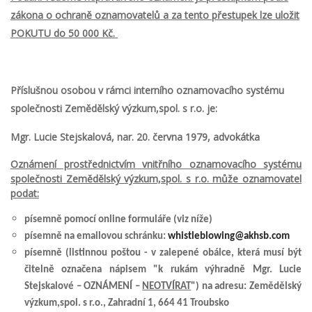
zákona o ochraně oznamovatelů a za tento přestupek lze uložit
POKUTU do 50 000 Kč.
Příslušnou osobou v rámci interního oznamovacího systému
společnosti Zemědělský výzkum,spol. s r.o. je:
Mgr. Lucie Stejskalová, nar. 20. června 1979, advokátka
Oznámení prostřednictvím vnitřního oznamovacího systému
společnosti Zemědělský výzkum,spol. s r.o. může oznamovatel
podat:
písemně pomocí online formuláře (viz níže)
písemně na emailovou schránku:
whistleblowing@akhsb.com
písemně (listinnou poštou - v zalepené obálce, která musí být
čitelně označena nápisem "k rukám výhradně Mgr. Lucie
Stejskalové – OZNÁMENÍ –
NEOTVÍRAT
") na adresu: Zemědělský
výzkum,spol. s r.o., Zahradní 1, 664 41 Troubsko