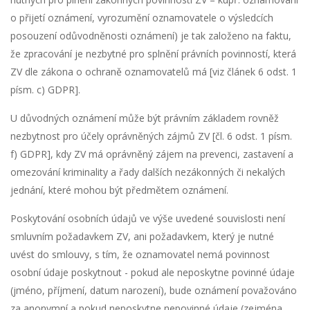
o přijetí oznámení, vyrozumění oznamovatele o výsledcích
posouzení odůvodněnosti oznámení) je tak založeno na faktu,
že zpracování je nezbytné pro splnění právních povinností, která
ZV dle zákona o ochraně oznamovatelů má [viz článek 6 odst. 1
písm. c) GDPR].
U důvodných oznámení může být právním základem rovněž
nezbytnost pro účely oprávněných zájmů ZV [čl. 6 odst. 1 písm.
f) GDPR], kdy ZV má oprávněný zájem na prevenci, zastavení a
omezování kriminality a řady dalších nezákonných či nekalých
jednání, které mohou být předmětem oznámení.
Poskytování osobních údajů ve výše uvedené souvislosti není
smluvním požadavkem ZV, ani požadavkem, který je nutné
uvést do smlouvy, s tím, že oznamovatel nemá povinnost
osobní údaje poskytnout - pokud ale neposkytne povinné údaje
(jméno, příjmení, datum narození), bude oznámení považováno
za anonymní a pokud neposkytne nepovinné údaje (zejména