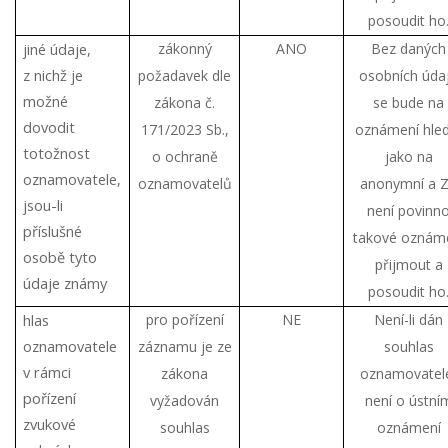
posoudit ho
jiné údaje,
zákonný
ANO
Bez daných
z nichž je
požadavek dle
osobních úda
možné
zákona č.
se bude na
dovodit
171/2023 Sb.,
oznámení hle
totožnost
o ochraně
jako na
oznamovatele,
oznamovatelů
anonymní a 
jsou-li
není povinn
příslušné
takové oznám
osobě tyto
přijmout a
údaje známy
posoudit ho
hlas
pro pořízení
NE
Není-li dán
oznamovatele
záznamu je ze
souhlas
v rámci
zákona
oznamovatel
pořízení
vyžadován
není o ústní
zvukové
souhlas
oznámení