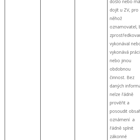
došlo nebo m
dojít u ZV, pro
něhož
oznamovatel, 
zprostředkova
vykonával neb
vykonává práci
nebo jinou
obdobnou
činnost. Bez
daných inform
nelze řádně
prověřit a
posoudit obsa
oznámení a
řádně splnit
zákonné