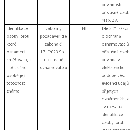
povinnosti
příslušné osob
resp. ZV.
identifikace
zákonný
NE
Dle § 21 záko
osoby, proti
požadavek dle
o ochraně
které
zákona č.
oznamovatelů 
oznámení
171/2023 Sb.,
příslušná osob
směřovalo, je-
o ochraně
povinna v
li příslušné
oznamovatelů
elektronické
osobě její
podobě vést
totožnost
evidenci údajů
známa
přijatých
oznámeních, a
i v rozsahu
identifikace
osoby, proti