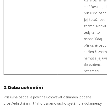
které oznámen
směřovalo, je-l
příslušné osob
její totožnost
známa. Není-li
tedy tento
osobní údaj
příslušné osob
sdělen či znám
nemůže jej uv
do evidence
oznámení.
3.
Doba uchování
Příslušná osoba je povinna uchovávat oznámení podané
prostřednictvím vnitřního oznamovacího systému a dokumenty