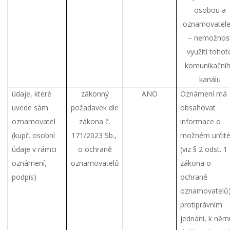
osobou a
oznamovatel
– nemožnos
využití tohot
komunikační
kanálu
údaje, které
zákonný
ANO
Oznámení má
uvede sám
požadavek dle
obsahovat
oznamovatel
zákona č.
informace o
(kupř. osobní
171/2023 Sb.,
možném určit
údaje v rámci
o ochraně
(viz § 2 odst. 1
oznámení,
oznamovatelů
zákona o
podpis)
ochraně
oznamovatelů
protiprávním
jednání, k něm