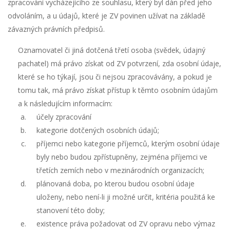
zpracování vycházejícího ze souhlasu, který byl dán před jeho
odvoláním, a u údajů, které je ZV povinen užívat na základě
závazných právních předpisů.
Oznamovatel či jiná dotčená třetí osoba (svědek, údajný
pachatel) má právo získat od ZV potvrzení, zda osobní údaje,
které se ho týkají, jsou či nejsou zpracovávány, a pokud je
tomu tak, má právo získat přístup k těmto osobním údajům
a k následujícím informacím:
účely zpracování
kategorie dotčených osobních údajů;
příjemci nebo kategorie příjemců, kterým osobní údaje
byly nebo budou zpřístupněny, zejména příjemci ve
třetích zemích nebo v mezinárodních organizacích;
plánovaná doba, po kterou budou osobní údaje
uloženy, nebo není-li ji možné určit, kritéria použitá ke
stanovení této doby;
existence práva požadovat od ZV opravu nebo výmaz