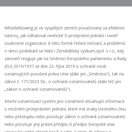
Whistleblowing je ve vyspělých zemích považovaný za efektivní
nástroj, jak odhalovat neetické či protiprávní jednání i uvnitř
soukromé organizace. K této formě řešení nešvarů a problémů
v rámci podnikání se hlásí i Zemědělský výzkum,spol. s r.o., kdy
zároveň reaguje jak na Směrnici Evropského parlamentu a Rady
(EU) 2019/1937 ze dne 23. října 2019 o ochraně osob
oznamujících porušení práva Unie (dále jen „Směrnice“), tak na
zákon č. 171/2023 Sb., o ochraně oznamovatelů (dále též jen
„zákon o ochraně oznamovatelů“).
Interní oznamovací systém pro oznámení obsahující informace
o možném protiprávním jednání, které má znaky trestného činu
nebo přestupku nebo porušuje zákon o ochraně oznamovatelů
nebo porušuje jiný právní předpis či předpis Evropské unie
upravující určité oblasti [viz § 2 odst. 1 písm. d) zákona o