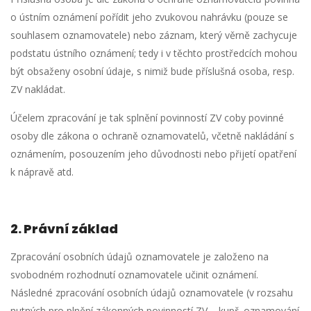
o ústním oznámení pořídit jeho zvukovou nahrávku (pouze se
souhlasem oznamovatele) nebo záznam, který věrně zachycuje
podstatu ústního oznámení; tedy i v těchto prostředcích mohou
být obsaženy osobní údaje, s nimiž bude příslušná osoba, resp.
ZV nakládat.
Účelem zpracování je tak splnění povinností ZV coby povinné
osoby dle zákona o ochraně oznamovatelů, včetně nakládání s
oznámením, posouzením jeho důvodnosti nebo přijetí opatření
k nápravě atd.
2.
Právní základ
Zpracování osobních údajů oznamovatele je založeno na
svobodném rozhodnutí oznamovatele učinit oznámení.
Následné zpracování osobních údajů oznamovatele (v rozsahu
nutných pro plnění zákonných povinností ZV – kupř. oznamování