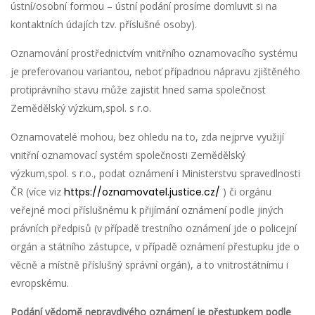
ústní/osobní formou – ústní podání prosíme domluvit si na
kontaktních údajích tzv. příslušné osoby).
Oznamování prostřednictvím vnitřního oznamovacího systému
je preferovanou variantou, neboť případnou nápravu zjištěného
protiprávního stavu může zajistit hned sama společnost
Zemědělský výzkum,spol. s r.o.
Oznamovatelé mohou, bez ohledu na to, zda nejprve využijí
vnitřní oznamovací systém společnosti Zemědělský
výzkum,spol. s r.o., podat oznámení i Ministerstvu spravedlnosti
ČR (více viz
https://oznamovatel.justice.cz/
) či orgánu
veřejné moci příslušnému k přijímání oznámení podle jiných
právních předpisů (v případě trestního oznámení jde o policejní
orgán a státního zástupce, v případě oznámení přestupku jde o
věcně a místně příslušný správní orgán), a to vnitrostátnímu i
evropskému.
Podání vědomě nepravdivého oznámení je přestupkem podle