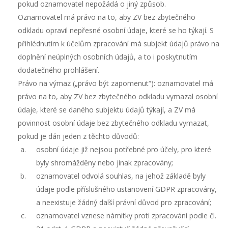
pokud oznamovatel nepožádá o jiný způsob.
Oznamovatel má právo na to, aby ZV bez zbytečného
odkladu opravil nepřesné osobní údaje, které se ho týkají. S
přihlédnutím k účelům zpracování má subjekt údajů právo na
doplnění neúplných osobních údajů, a to i poskytnutím
dodatečného prohlášení.
Právo na výmaz („právo být zapomenut“): oznamovatel má
právo na to, aby ZV bez zbytečného odkladu vymazal osobní
údaje, které se daného subjektu údajů týkají, a ZV má
povinnost osobní údaje bez zbytečného odkladu vymazat,
pokud je dán jeden z těchto důvodů:
osobní údaje již nejsou potřebné pro účely, pro které
byly shromážděny nebo jinak zpracovány;
oznamovatel odvolá souhlas, na jehož základě byly
údaje podle příslušného ustanovení GDPR zpracovány,
a neexistuje žádný další právní důvod pro zpracování;
oznamovatel vznese námitky proti zpracování podle čl.