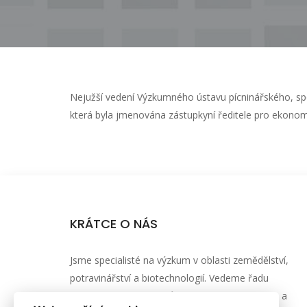
Nejužší vedení Výzkumného ústavu pícninářského, spol.
která byla jmenována zástupkyní ředitele pro ekonomi
KRÁTCE O NÁS
Jsme specialisté na výzkum v oblasti zemědělství,
potravinářství a biotechnologií. Vedeme řadu
mezinárodních projektů aplikovaného výzkumu a