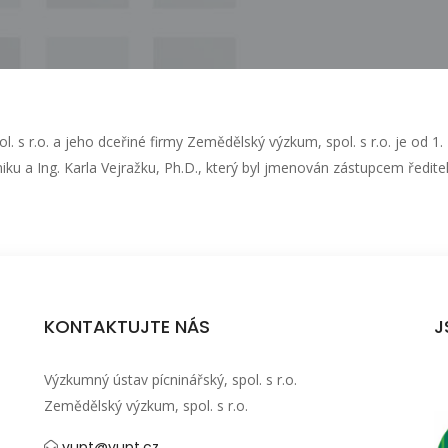
 s r.o. a jeho dceřiné firmy Zemědělský výzkum, spol. s r.o. je od 1.
ku a Ing. Karla Vejražku, Ph.D., který byl jmenován zástupcem ředite
KONTAKTUJTE NÁS
J
Výzkumný ústav pícninářský, spol. s r.o.
Zemědělský výzkum, spol. s r.o.
vupt@vupt.cz