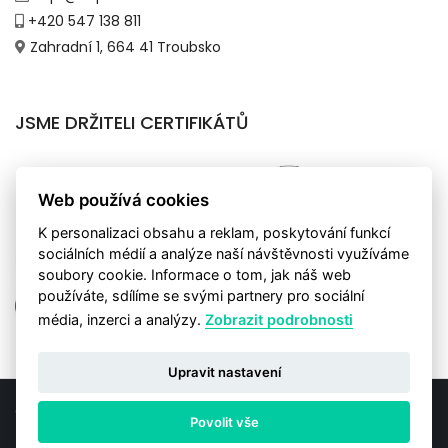
+420 547 138 811
Zahradní 1, 664 41 Troubsko
JSME DRŽITELI CERTIFIKÁTŮ
Web používá cookies
K personalizaci obsahu a reklam, poskytování funkcí
sociálních médií a analýze naší návštěvnosti využíváme
soubory cookie. Informace o tom, jak náš web
používáte, sdílíme se svými partnery pro sociální
média, inzerci a analýzy.
Zobrazit podrobnosti
Upravit nastavení
© Copyright 2020. Grafický a obsahový návrh -
DesignKM
. Tento
Povolit vše
web vytvořil
Nux.cz