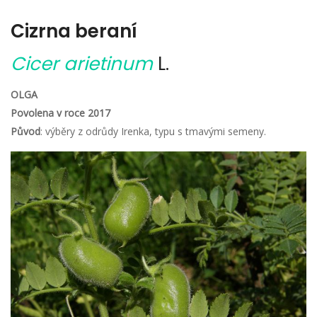
Cizrna beraní
Cicer arietinum
L.
OLGA
Povolena v roce 2017
Původ
: výběry z odrůdy Irenka, typu s tmavými semeny.