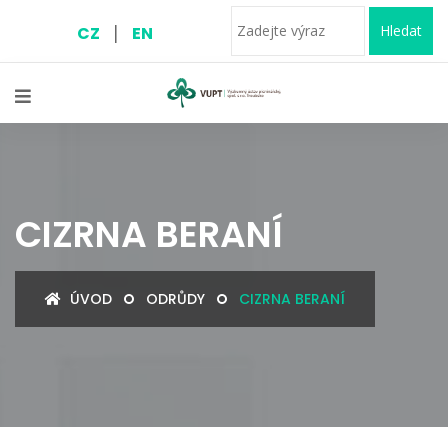
|
Hledat
CZ
EN
CIZRNA BERANÍ
ÚVOD
ODRŮDY
CIZRNA BERANÍ