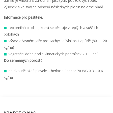
dusíku je vhodná k zúrodnění písčitých, podzolových půd,
výsypek a ke zvýšení výnosů následných plodin na orné půdě
Informace pro pěstitele
:
teplomilná plodina, která se pěstuje v teplých a sušších
polohách
výsev v časném jaře pro zachycení vlhkosti v půdě (80 – 120
kg/ha)
vegetační doba podle klimatických podmínek – 130 dní
Do semenných porostů
:
na dvouděložné plevele – herbicid Sencor 70 WG 0,3 – 0,6
kg/ha
KRÁTCE O NÁS