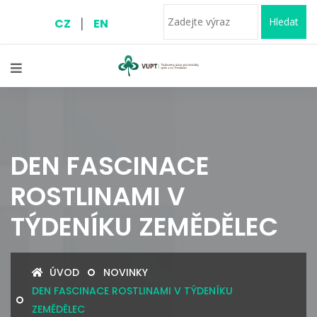
|
Hledat
CZ
EN
DEN FASCINACE
ROSTLINAMI V
TÝDENÍKU ZEMĚDĚLEC
ÚVOD
NOVINKY
DEN FASCINACE ROSTLINAMI V TÝDENÍKU
ZEMĚDĚLEC