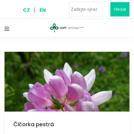
|
Hledat
CZ
EN
Čičorka pestrá