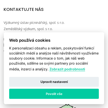
KONTAKTUJTE NÁS
Výzkumný ústav pícninářský, spol. s r.o.
Zemědělský výzkum, spol. s r.o.
vupt@vupt.cz
Web používá cookies
+420 547 138 811
K personalizaci obsahu a reklam, poskytování funkcí
Zahradní 1, 664 41 Troubsko
sociálních médií a analýze naší návštěvnosti využíváme
soubory cookie. Informace o tom, jak náš web
používáte, sdílíme se svými partnery pro sociální
JSME DRŽITELI CERTIFIKÁTŮ
média, inzerci a analýzy.
Zobrazit podrobnosti
Upravit nastavení
Povolit vše