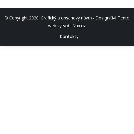
© Copyright 2020. Grafický a obsahový návrh -
DesignKM
. Tento
web vytvořil
Nux.cz
Kontakty