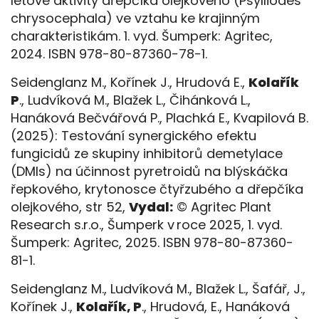
letové aktivity dřepčíka olejkového (Psylliodes
chrysocephala) ve vztahu ke krajinným
charakteristikám. 1. vyd. Šumperk: Agritec,
2024. ISBN 978-80-87360-78-1.
Seidenglanz M., Kořínek J., Hrudová E.,
Kolařík
P
., Ludvíková M., Blažek L., Čihánková L.,
Hanáková Bečvářová P., Plachká E., Kvapilová B.
(2025): Testování synergického efektu
fungicidů ze skupiny inhibitorů demetylace
(DMIs) na účinnost pyretroidů na blýskáčka
řepkového, krytonosce čtyřzubého a dřepčíka
olejkového, str 52,
Vydal:
© Agritec Plant
Research s.r.o., Šumperk v roce 2025, 1. vyd.
Šumperk: Agritec, 2025. ISBN 978-80-87360-
81-1.
Seidenglanz M., Ludvíková M., Blažek L., Šafář, J.,
Kořínek J.,
Kolařík, P
., Hrudová, E., Hanáková