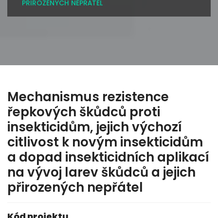
PŘIROZENÝCH NEPŘÁTEL
Mechanismus rezistence
řepkových škůdců proti
insekticidům, jejich výchozí
citlivost k novým insekticidům
a dopad insekticidních aplikací
na vývoj larev škůdců a jejich
přirozených nepřátel
Kód projektu