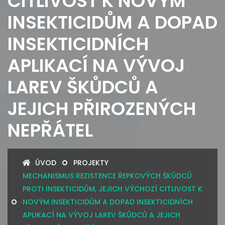
CITLIVOST K NOVÝM
INSEKTICIDŮM A DOPAD
INSEKTICIDNÍCH
APLIKACÍ NA VÝVOJ
LAREV ŠKŮDCŮ A
JEJICH PŘIROZENÝCH
NEPŘÁTEL
ÚVOD
PROJEKTY
MECHANISMUS REZISTENCE ŘEPKOVÝCH ŠKŮDCŮ
PROTI INSEKTICIDŮM, JEJICH VÝCHOZÍ CITLIVOST K
NOVÝM INSEKTICIDŮM A DOPAD INSEKTICIDNÍCH
APLIKACÍ NA VÝVOJ LAREV ŠKŮDCŮ A JEJICH