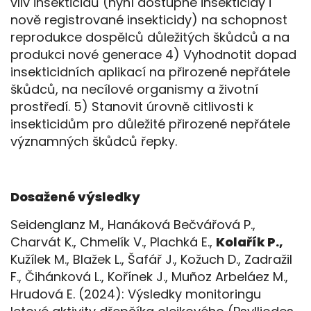
vliv insekticidů (nyní dostupné insekticidy i
nově registrované insekticidy) na schopnost
reprodukce dospělců důležitých škůdců a na
produkci nové generace 4) Vyhodnotit dopad
insekticidních aplikací na přirozené nepřátele
škůdců, na necílové organismy a životní
prostředí. 5) Stanovit úrovně citlivosti k
insekticidům pro důležité přirozené nepřátele
významných škůdců řepky.
Dosažené výsledky
Seidenglanz M., Hanáková Bečvářová P.,
Charvát K., Chmelík V., Plachká E.,
Kolařík P.,
Kužílek M., Blažek L., Šafář J., Kožuch D., Zadražil
F., Čihánková L., Kořínek J., Muñoz Arbeláez M.,
Hrudová E. (2024): Výsledky monitoringu