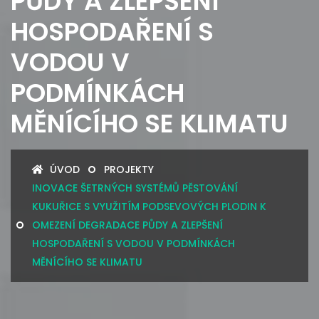
PŮDY A ZLEPŠENÍ
HOSPODAŘENÍ S
VODOU V
PODMÍNKÁCH
MĚNÍCÍHO SE KLIMATU
ÚVOD
PROJEKTY
INOVACE ŠETRNÝCH SYSTÉMŮ PĚSTOVÁNÍ
KUKUŘICE S VYUŽITÍM PODSEVOVÝCH PLODIN K
OMEZENÍ DEGRADACE PŮDY A ZLEPŠENÍ
HOSPODAŘENÍ S VODOU V PODMÍNKÁCH
MĚNÍCÍHO SE KLIMATU