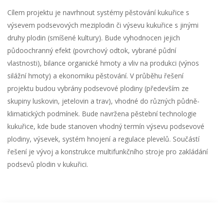
Cílem projektu je navrhnout systémy pěstování kukuřice s
výsevem podsevových meziplodin či výsevu kukuřice s jinými
druhy plodin (smíšené kultury). Bude vyhodnocen jejich
půdoochranný efekt (povrchový odtok, vybrané půdní
vlastnosti), bilance organické hmoty a vliv na produkci (výnos
silážní hmoty) a ekonomiku pěstování. V průběhu řešení
projektu budou vybrány podsevové plodiny (především ze
skupiny luskovin, jetelovin a trav), vhodné do různých půdně-
klimatických podmínek. Bude navržena pěstební technologie
kukuřice, kde bude stanoven vhodný termín výsevu podsevové
plodiny, výsevek, systém hnojení a regulace plevelů. Součástí
řešení je vývoj a konstrukce multifunkčního stroje pro zakládání
podsevů plodin v kukuřici.