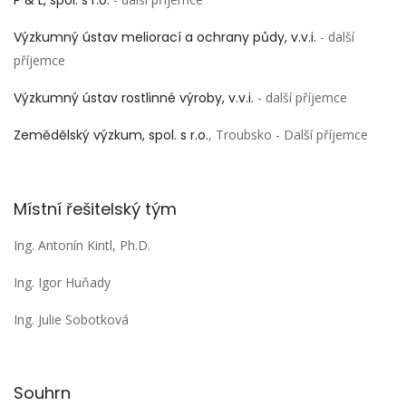
P & L, spol. s r.o.
Výzkumný ústav meliorací a ochrany půdy, v.v.i.
- další
příjemce
Výzkumný ústav rostlinné výroby, v.v.i.
- další příjemce
Zemědělský výzkum, spol. s r.o.
, Troubsko - Další příjemce
Místní řešitelský tým
Ing. Antonín Kintl, Ph.D.
Ing. Igor Huňady
Ing. Julie Sobotková
Souhrn